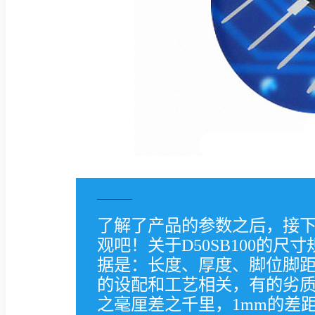
了解了产品的参数之后，接
观吧！关于D50SB100的
据是：长度、厚度、脚位脚
的设配和工艺相关，有的劣
之毫厘差之千里，1mm的差