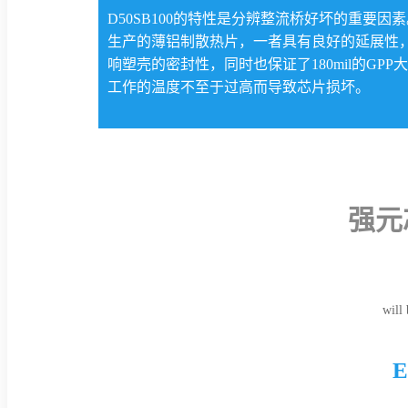
D50SB100的特性是分辨整流桥好坏的重要因素。
生产的薄铝制散热片，一者具有良好的延展性
响塑壳的密封性，同时也保证了180mil的GP
工作的温度不至于过高而导致芯片损坏。
强元
will 