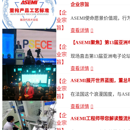
企业宗旨
【企
ASEMI使命愿景价值观，行为
业宗
旨】
查看详情
【ASEMI聚焦】第13届亚
【企
业宗
现场直击第13届亚洲电子论
旨】
查看详情
ASEMI展开世界蓝图，董总带
【企
业宗
在法国这个浪漫国度，与AS
旨】
查看详情
【企
ASEMI工程师带您解读整
业宗