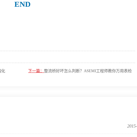
END
钝化
下一篇：
整流桥好坏怎么判断？ASEMI工程师教你万用表检
测法
2015