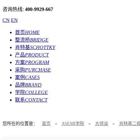
咨询热线:
400-9929-667
CN
EN
首页
HOME
整流桥
BRIDGE
肖特基
SCHOTTKY
产品
PRODUCT
方案
PROGRAM
采购
PURCHASE
案例
CASES
品牌
BRAND
学院
COLLEGE
联系
CONTACT
您所在的位置是：
首页
»
ASEMI学院
»
大师谈
»
肖特基二