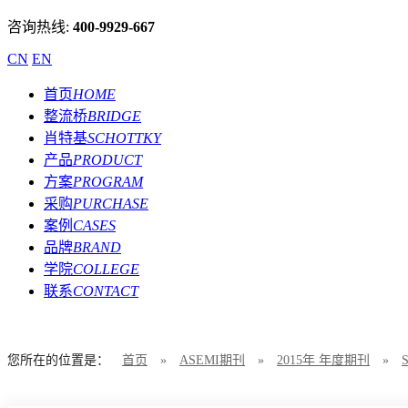
咨询热线:
400-9929-667
CN
EN
首页
HOME
整流桥
BRIDGE
肖特基
SCHOTTKY
产品
PRODUCT
方案
PROGRAM
采购
PURCHASE
案例
CASES
品牌
BRAND
学院
COLLEGE
联系
CONTACT
您所在的位置是：
首页
»
ASEMI期刊
»
2015年 年度期刊
»