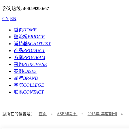
咨询热线:
400-9929-667
CN
EN
首页
HOME
整流桥
BRIDGE
肖特基
SCHOTTKY
产品
PRODUCT
方案
PROGRAM
采购
PURCHASE
案例
CASES
品牌
BRAND
学院
COLLEGE
联系
CONTACT
您所在的位置是：
首页
»
ASEMI期刊
»
2015年 年度期刊
»