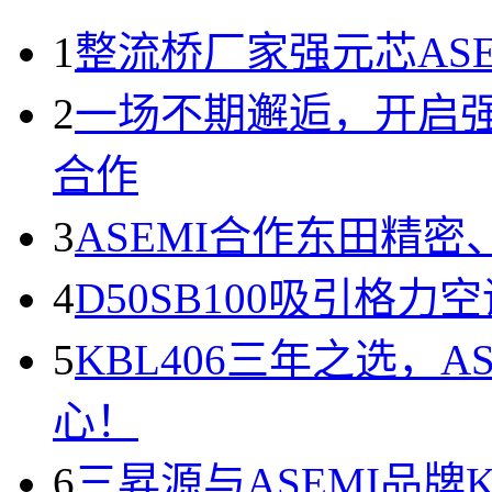
1
整流桥厂家强元芯AS
2
一场不期邂逅，开启强
合作
3
ASEMI合作东田精
4
D50SB100吸引格
5
KBL406三年之选，
心！
6
三昇源与ASEMI品牌