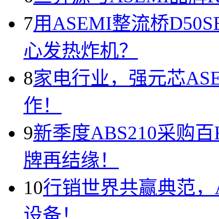
7
用ASEMI整流桥D50
心发热炸机？
8
家电行业，强元芯AS
作！
9
新季度ABS210采购
牌再结缘！
10
行销世界共赢典范，A
设备！