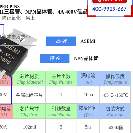
PER PINS
SEMI三极管、NPN晶体管、4A 400V硅晶体管、TO-220半
，防止氧化，易上
电流冲击发热小
D13005
品 牌
ASEMI
TO-220AB
特 性
NPN晶体管
漏电流
向耐压
芯片材质
芯片个数
操作温度
RRM
Chip Material
Chip Number
Temperature
（lr）
00V
1
10ua
金属&硅芯片
-65℃~150℃
恢复时间
涌电流
芯片尺寸
引线数量
包装方式
FSM
Chip Size
Lead Number
Package
（Trr）
50A
102mil
3
5ns
5000/箱