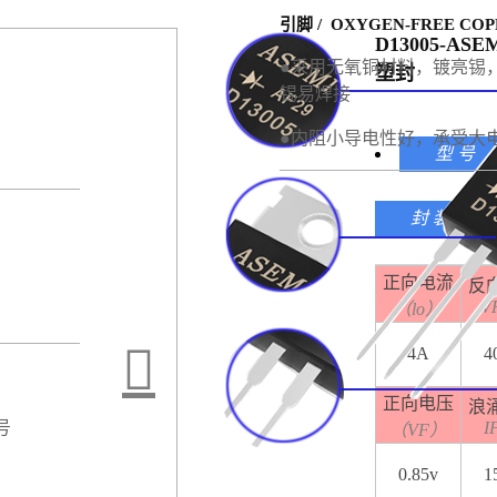
引脚 / OXYGEN-FREE COP
D13005-A
●采用无氧铜材料，镀亮锡
塑封
锡易焊接
●内阻小导电性好，承受大
型 号
封 装
正向电流
反
V
（lo）
4A
4
正向电压
浪
I
号
（VF）
0.85v
1