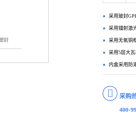
●
采用玻封G
●
采用镭射激
半塑封
●
采用无氧铜
●
采用5层大
●
内盒采用防
采购
400-9