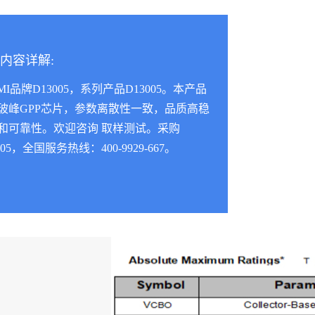
内容详解:
MI品牌D13005，系列产品D13005。本产品
玻峰GPP芯片，参数离散性一致，品质高稳
和可靠性。欢迎咨询 取样测试。采购
005，全国服务热线：400-9929-667。