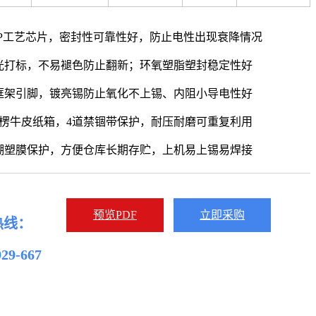
PP工艺芯片，密封性可靠性好，防止电性出现衰降情况
光打标，不易褪色防止翻新；环氧塑脂塑封稳定性好
框架引脚，镀亮锡防止氧化不上锡、内阻小导电性好
瓦楞牛皮纸箱，4道禁锢带保护，耐压耐磨可重复利用
潮塑膜保护，方便仓库长期存贮，上机易上锡易焊接
预览PDF
立即采购
热线：
929-667