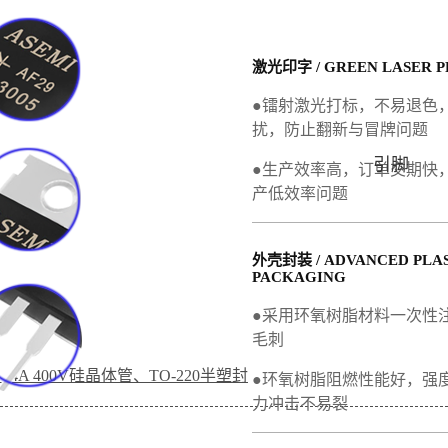
激光印字 / GREEN LASER P
●镭射激光打标，不易退色
扰，防止翻新与冒牌问题
引脚
●生产效率高，订单交期快
产低效率问题
外壳封装 / ADVANCED PLA
PACKAGING
●采用环氧树脂材料一次性
毛刺
、4A 400V硅晶体管、TO-220半塑封
●环氧树脂阻燃性能好，强
力冲击不易裂