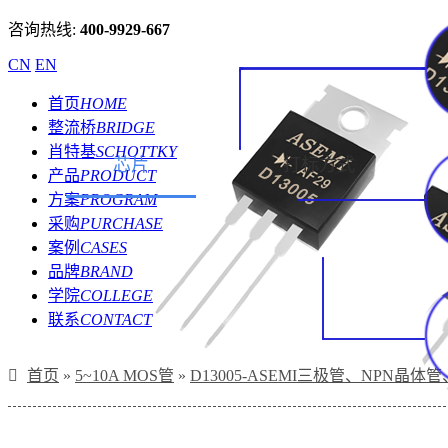
咨询热线:
400-9929-667
CN
EN
首页
HOME
整流桥
BRIDGE
肖特基
SCHOTTKY
芯片
打标方式
产品
PRODUCT
方案
PROGRAM
采购
PURCHASE
案例
CASES
品牌
BRAND
学院
COLLEGE
联系
CONTACT
首页
»
5~10A MOS管
»
D13005-ASEMI三极管、NPN晶体管