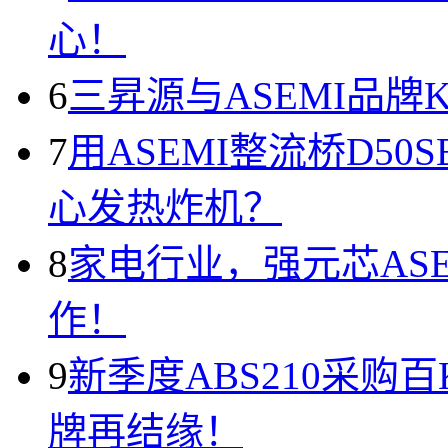
心！
6
三昇源与ASEMI品牌
7
用ASEMI整流桥D50
心发热炸机？
8
家电行业，强元芯AS
作！
9
新季度ABS210采购
牌再结缘！