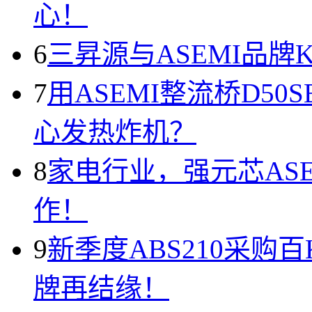
心！
6
三昇源与ASEMI品牌
7
用ASEMI整流桥D50
心发热炸机？
8
家电行业，强元芯AS
作！
9
新季度ABS210采购
牌再结缘！