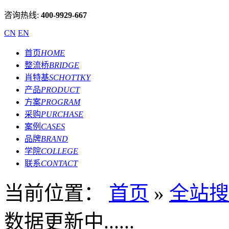
咨询热线:
400-9929-667
CN
EN
首页
HOME
整流桥
BRIDGE
肖特基
SCHOTTKY
产品
PRODUCT
方案
PROGRAM
采购
PURCHASE
案例
CASES
品牌
BRAND
学院
COLLEGE
联系
CONTACT
当前位置：
首页
»
全站搜
数据更新中......