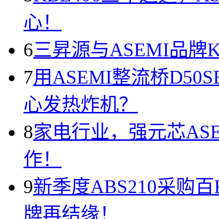
心！
6
三昇源与ASEMI品牌
7
用ASEMI整流桥D50
心发热炸机？
8
家电行业，强元芯AS
作！
9
新季度ABS210采购
牌再结缘！