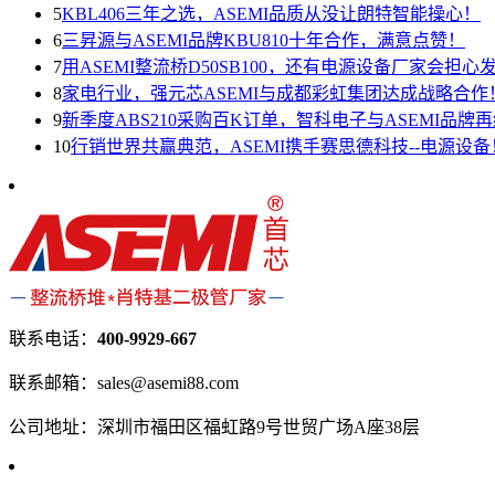
5
KBL406三年之选，ASEMI品质从没让朗特智能操心！
6
三昇源与ASEMI品牌KBU810十年合作，满意点赞！
7
用ASEMI整流桥D50SB100，还有电源设备厂家会担心
8
家电行业，强元芯ASEMI与成都彩虹集团达成战略合作
9
新季度ABS210采购百K订单，智科电子与ASEMI品牌
10
行销世界共赢典范，ASEMI携手赛思德科技--电源设备
联系电话：
400-9929-667
联系邮箱：sales@asemi88.com
公司地址：深圳市福田区福虹路9号世贸广场A座38层