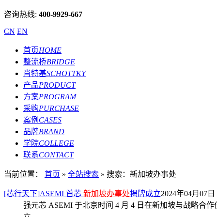
咨询热线:
400-9929-667
CN
EN
首页
HOME
整流桥
BRIDGE
肖特基
SCHOTTKY
产品
PRODUCT
方案
PROGRAM
采购
PURCHASE
案例
CASES
品牌
BRAND
学院
COLLEGE
联系
CONTACT
当前位置：
首页
»
全站搜索
» 搜索：新加坡办事处
[芯行天下]ASEMI 首芯
新加坡办事处
揭牌成立
2024年04月07日 
强元芯 ASEMI 于北京时间 4 月 4 日在新加坡与战略合作
立。