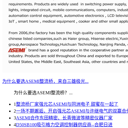
为什么要选ASEMI整流桥，来自三雄极光...
为什么要选ASEMI整流桥？...
1
整流桥厂家强元芯ASEMI与同洲电子 甜蜜在一起了
2
一场不期邂逅，开启强元芯ASEMI与许继电气的双赢合
3
ASEMI合作东田精密、长青微波等精密仪器厂家
4
D50SB100吸引格力空调控制器供应商--合肥日进