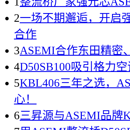
1
整流桥厂家强元芯AS
2
一场不期邂逅，开启强
合作
3
ASEMI合作东田精
4
D50SB100吸引格
5
KBL406三年之选，
心！
6
三昇源与ASEMI品牌