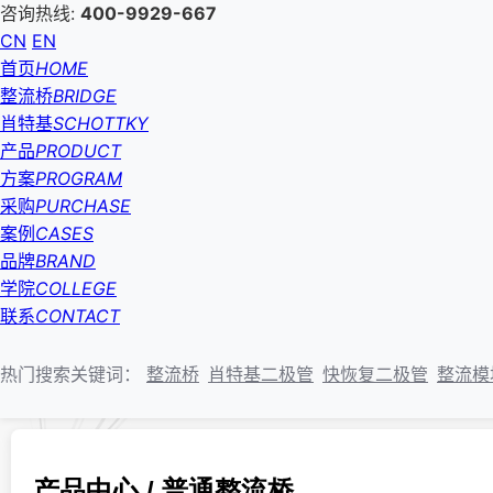
咨询热线:
400-9929-667
CN
EN
首页
HOME
整流桥
BRIDGE
肖特基
SCHOTTKY
产品
PRODUCT
方案
PROGRAM
采购
PURCHASE
案例
CASES
品牌
BRAND
学院
COLLEGE
联系
CONTACT
热门搜索关键词：
整流桥
肖特基二极管
快恢复二极管
整流模